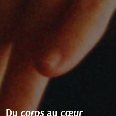
Du
corps
au
cœur